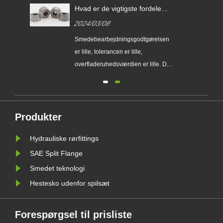
Hvad er de vigtigste fordele
ved præcisionssmedning i
2024/03/08
forhold til almindelig
formsmedning?
pe
Smedebearbejdningsgodtgørelsen
 til
er lille, tolerancen er lille,
er,
overfladeruhedsværdien er lille. Det
kan helt eller delvist erstatte
bearbejdning af dele, så det sparer
tål
materialer...
jt
Produkter
Hydrauliske rørfittings
SAE Split Flange
Smedet teknologi
Hestesko udenfor spilsæt
Forespørgsel til prisliste