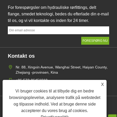
For forespørgsler om hydrauliske rørfittings, delt
flange, smedet teknologi, bedes du efterlade din e-mail
til os, og vi vil kontakte os inden for 24 timer.
Kontakt os
Nr. 88, Xingxin Avenue, Wanghai Street, Haiyan County,
Zhejiang -provinsen, Kina
+86-573-86451918
X
mangerzw@haxsen.com
Vi bruger cookies til at tilbyde dig en bedre
browsingoplevelse, analysere trafik på webstedet
og tilpasse indhold. Ved at bruge denne side
Links
Sitemap
RSS
XML
Privatlivspolitik
accepterer du vores brug af cookies.