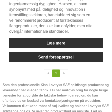
ingeniørmæssig dygtighed. Haxsen, et navn
synonymt med pålidelighed og innovation i
fremstillingssektoren, har etableret sig som en
velrenommeret producent af førsteklasses
flangeprodukter, der ikke kun opfylder, men ofte
overgår internationale standarder.
Læs mere
Send forespørgsel
<
1
>
Som den professionelle Kina Lavtryks SAE splitflange producent og
leverandør har vi egen fabrik. Du har muligvis brug for nogle billige
tjenester for at opfylde de faktiske behov i din region, du kan
efterlade os en besked via kontaktoplysningerne på websiden.
Velkommen til at købe rabat af høj kvalitet og holdbar Lavtryks SAE
splitflange hos os. Vi giver dig produkttilbud og prisliste. Lad os