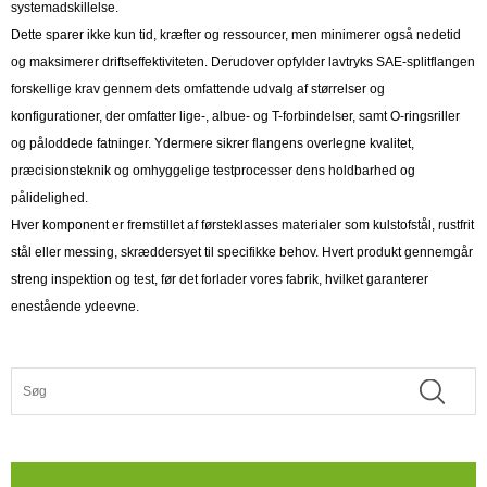
systemadskillelse.
Dette sparer ikke kun tid, kræfter og ressourcer, men minimerer også nedetid
og maksimerer driftseffektiviteten. Derudover opfylder lavtryks SAE-splitflangen
forskellige krav gennem dets omfattende udvalg af størrelser og
konfigurationer, der omfatter lige-, albue- og T-forbindelser, samt O-ringsriller
og påloddede fatninger. Ydermere sikrer flangens overlegne kvalitet,
præcisionsteknik og omhyggelige testprocesser dens holdbarhed og
pålidelighed.
Hver komponent er fremstillet af førsteklasses materialer som kulstofstål, rustfrit
stål eller messing, skræddersyet til specifikke behov. Hvert produkt gennemgår
streng inspektion og test, før det forlader vores fabrik, hvilket garanterer
enestående ydeevne.