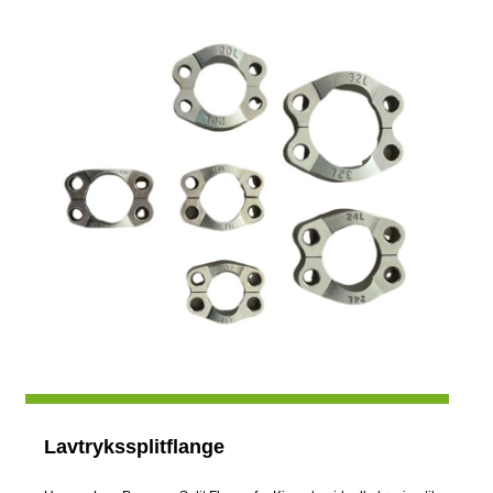
Lavtrykssplitflange