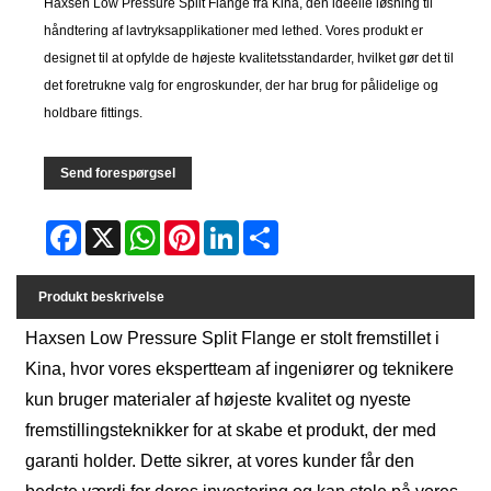
Haxsen Low Pressure Split Flange fra Kina, den ideelle løsning til
håndtering af lavtryksapplikationer med lethed. Vores produkt er
designet til at opfylde de højeste kvalitetsstandarder, hvilket gør det til
det foretrukne valg for engroskunder, der har brug for pålidelige og
holdbare fittings.
Send forespørgsel
Facebook
X
WhatsApp
Pinterest
LinkedIn
Share
Produkt beskrivelse
Haxsen Low Pressure Split Flange er stolt fremstillet i
Kina, hvor vores ekspertteam af ingeniører og teknikere
kun bruger materialer af højeste kvalitet og nyeste
fremstillingsteknikker for at skabe et produkt, der med
garanti holder. Dette sikrer, at vores kunder får den