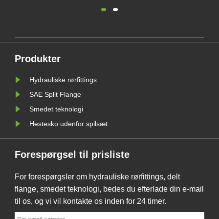
kan helt eller delvist erstatte
slanger 
bearbejdning af dele, så det sparer
hydraulis
tål
materialer...
konstruere
jt
eller me
tryk, høj
Produkter
miljøer, hv
Hydrauliske rørfittings
SAE Split Flange
Smedet teknologi
Hestesko udenfor spilsæt
Forespørgsel til prisliste
For forespørgsler om hydrauliske rørfittings, delt
flange, smedet teknologi, bedes du efterlade din e-mail
til os, og vi vil kontakte os inden for 24 timer.