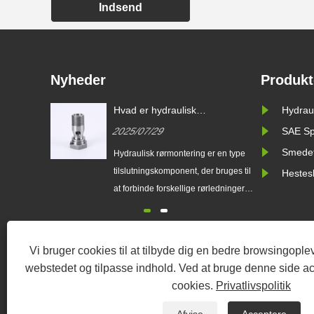
Indsend
Nyheder
Produkt
ordele
Hvad er hydraulisk
Hydraul
ng i
rørmontering?
2025/07/29
SAE Sp
Smedet
tgørelsen
Hydraulisk rørmontering er en type
tilslutningskomponent, der bruges til
Hestes
 lille. Det
at forbinde forskellige rørledninger,
tte
slanger og andre komponenter i
det sparer
hydrauliske systemer. De er ofte
konstrueret af rustfrit stål, kulstofstål
Vi bruger cookies til at tilbyde dig en bedre browsingoplev
eller messing og kan udholde højt
webstedet og tilpasse indhold. Ved at bruge denne side ac
tryk, høj temperatur og ætsende
cookies.
Privatlivspolitik
miljøer, hvilket ......
Copyright 