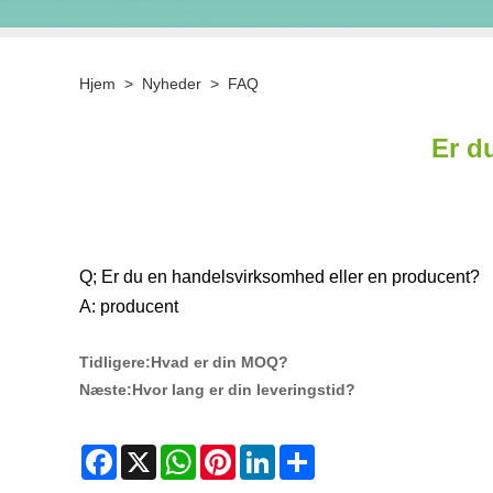
Hjem
>
Nyheder
>
FAQ
Er d
Q; Er du en handelsvirksomhed eller en producent?
A: producent
Tidligere:
Hvad er din MOQ?
Næste:
Hvor lang er din leveringstid?
Facebook
X
WhatsApp
Pinterest
LinkedIn
Share