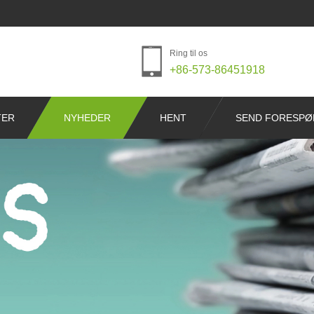
Ring til os
+86-573-86451918
TER
NYHEDER
HENT
SEND FORESPØ