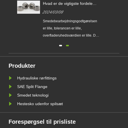
Hvad er de vigtigste fordele
ved præcisionssmedning i
2024/03/08
forhold til almindelig
formsmedning?
pe
Smedebearbejdningsgodtgørelsen
 til
er lille, tolerancen er lille,
er,
overfladeruhedsværdien er lille. Det
kan helt eller delvist erstatte
bearbejdning af dele, så det sparer
tål
materialer...
jt
Produkter
Hydrauliske rørfittings
SAE Split Flange
Smedet teknologi
Hestesko udenfor spilsæt
Forespørgsel til prisliste