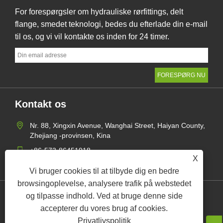
For forespørgsler om hydrauliske rørfittings, delt
flange, smedet teknologi, bedes du efterlade din e-mail
til os, og vi vil kontakte os inden for 24 timer.
Kontakt os
Nr. 88, Xingxin Avenue, Wanghai Street, Haiyan County,
Zhejiang -provinsen, Kina
+86-573-86451918
X
mangerzw@haxsen.com
Vi bruger cookies til at tilbyde dig en bedre
browsingoplevelse, analysere trafik på webstedet
og tilpasse indhold. Ved at bruge denne side
Links
Sitemap
RSS
XML
Privatlivspolitik
accepterer du vores brug af cookies.
Privatlivspolitik